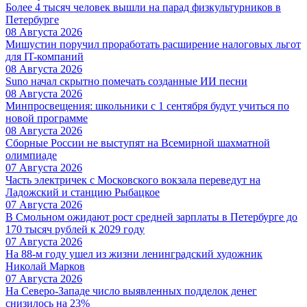
Более 4 тысяч человек вышли на парад физкультурников в
Петербурге
08 Августа 2026
Мишустин поручил проработать расширение налоговых льгот
для IT-компаний
08 Августа 2026
Suno начал скрытно помечать созданные ИИ песни
08 Августа 2026
Минпросвещения: школьники с 1 сентября будут учиться по
новой программе
08 Августа 2026
Сборные России не выступят на Всемирной шахматной
олимпиаде
07 Августа 2026
Часть электричек с Московского вокзала переведут на
Ладожский и станцию Рыбацкое
07 Августа 2026
В Смольном ожидают рост средней зарплаты в Петербурге до
170 тысяч рублей к 2029 году
07 Августа 2026
На 88-м году ушел из жизни ленинградский художник
Николай Марков
07 Августа 2026
На Северо-Западе число выявленных подделок денег
снизилось на 23%