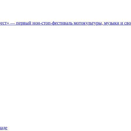
Фест» — первый нон-стоп-фестиваль мотокультуры, музыки и св
иаде