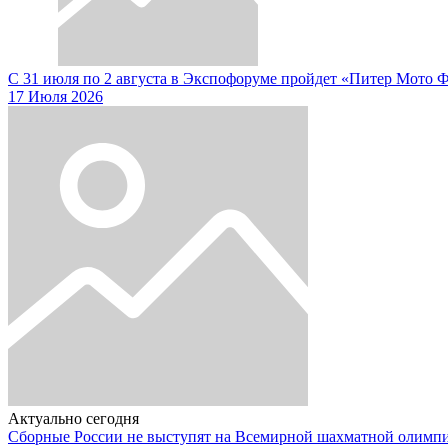
С 31 июля по 2 августа в Экспофоруме пройдет «Питер Мото 
17 Июля 2026
Актуально сегодня
Сборные России не выступят на Всемирной шахматной олимп