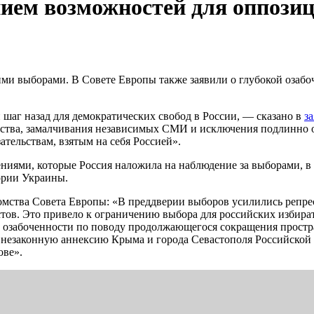
ием возможностей для оппозиц
ими выборами. В Совете Европы также заявили о глубокой озаб
 шаг назад для демократических свобод в России, — сказано в
з
ества, замалчивания независимых СМИ и исключения подлинно 
тельствам, взятым на себя Россией».
иями, которые Россия наложила на наблюдение за выборами, в
тории Украины.
омства Совета Европы: «В преддверии выборов усилились репр
тов. Это привело к ограничению выбора для российских избира
й озабоченности по поводу продолжающегося сокращения простр
 незаконную аннексию Крыма и города Севастополя Российской 
ове».