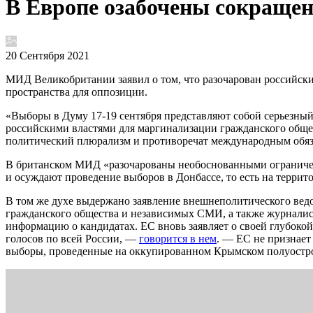
В Европе озабочены сокращен
20 Сентября 2021
МИД Великобритании заявил о том, что разочарован российск
пространства для оппозиции.
«Выборы в Думу 17-19 сентября представляют собой серьезный
российскими властями для маргинализации гражданского общ
политический плюрализм и противоречат международным обяза
В британском МИД «разочарованы необоснованными ограничен
и осуждают проведение выборов в Донбассе, то есть на терри
В том же духе выдержано заявление внешнеполитического вед
гражданского общества и независимых СМИ, а также журналис
информацию о кандидатах. ЕС вновь заявляет о своей глубоко
голосов по всей России, —
говорится в нем
. — ЕС не признает
выборы, проведенные на оккупированном Крымском полуостр