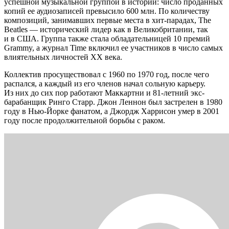
успешной музыкальной группой в истории: число проданных
копий ее аудиозаписей превысило 600 млн. По количеству
композиций, занимавших первые места в хит-парадах, The
Beatles — исторический лидер как в Великобритании, так
и в США. Группа также стала обладательницей 10 премий
Grammy, а журнал Time включил ее участников в число самых
влиятельных личностей ХХ века.
Коллектив просуществовал с 1960 по 1970 год, после чего
распался, а каждый из его членов начал сольную карьеру.
Из них до сих пор работают Маккартни и 81-летний экс-
барабанщик Ринго Старр. Джон Леннон был застрелен в 1980
году в Нью-Йорке фанатом, а Джордж Харрисон умер в 2001
году после продолжительной борьбы с раком.