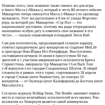
Помимо этого, свое название также сменил зал для игры
в бинго Mecca («Мекка»), который в честь 80-летнего юбилея
Маккартни теперь именуется Macca («Макка») по прозвищу
музыканта. Этот зал расположен в 8 км от улицы Фортлин-
роуд, на которой рос Маккартни. «Сэр Пол — это
национальное достояние, поэтому мы рады отпраздновать
нынешнюю особую дату и изменить свое название в его
честь», — сказала управляющая площадкой Люси Кой.
Сам рок-исполнитель, продолжающий сольную карьеру,
отметил праздничную дату концертом на стадионе MetLife
в пригороде Нью-Йорка Ист-Ратерфорде. Выступление,
состоявшееся вечером 16 июня в присутствии 60 тыс.
зрителей и с участием американского исполнителя Брюса
Спрингстина, завершило тур Маккартни I Got Back Tour
(«Я вернулся») по городам Соединенных Штатов. В общей
сложности в рамках этого турне, стартовавшего 28 апреля
в городе Спокан (штат Вашингтон), он отыграл 16
концертов — от Окленда (штат Калифорния) до Бостона (штат
Массачусетс).
Согласно журналу Rolling Stone, The Beatles занимает первое
место в списке величайших исполнителей всех времен. Рок-
коллектив из Ливерпуля является самой коммерчески