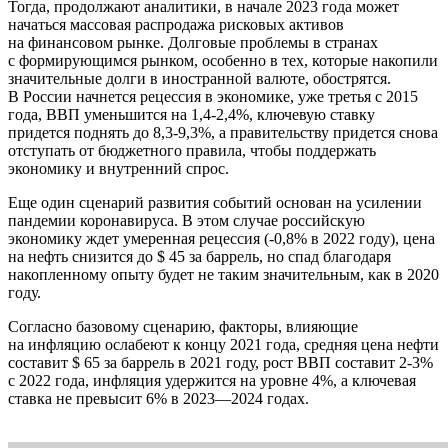
Тогда, продолжают аналитики, в начале 2023 года может
начаться массовая распродажа рисковых активов
на финансовом рынке. Долговые проблемы в странах
с формирующимся рынком, особенно в тех, которые накопили
значительные долги в иностранной валюте, обострятся.
В России начнется рецессия в экономике, уже третья с 2015
года, ВВП уменьшится на 1,4-2,4%, ключевую ставку
придется поднять до 8,3-9,3%, а правительству придется снова
отступать от бюджетного правила, чтобы поддержать
экономику и внутренний спрос.
Еще один сценарий развития событий основан на усилении
пандемии коронавируса. В этом случае российскую
экономику ждет умеренная рецессия (-0,8% в 2022 году), цена
на нефть снизится до $ 45 за баррель, но спад благодаря
накопленному опыту будет не таким значительным, как в 2020
году.
Согласно базовому сценарию, факторы, влияющие
на инфляцию ослабеют к концу 2021 года, средняя цена нефти
составит $ 65 за баррель в 2021 году, рост ВВП составит 2-3%
с 2022 года, инфляция удержится на уровне 4%, а ключевая
ставка не превысит 6% в 2023—2024 годах.