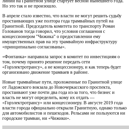
линии на Гранитной улице стартует весной нынешнего года.
Но это так и не произошло.
В апреле стало известно, что власти не могут решить судьбу
простаивающих уже полтора года трамвайных путей на
Гранитной. Председатель комитета по транспорту Роман
Голованов тогда говорил, что условия соглашения с
концессионером "Чижика" о предоставлении ему
имущественных прав на эту трамвайную инфрaструктуру
«принципиально согласованы».
«Фонтанка» направила запрос в комитет по инвестициям о
том, почему принято решение передать сети
«Горэлектротрансу», а не концессионеру, и как теперь будет
организовано движение трамваев в районе.
Новые трамвайные пути, проложенные по Гранитной улице
от Ладожского вокзала до Новочеркасского проспекта,
простаивают уже почти два года из-за того, что бизнес и
власть не могут определить, кому их отдать —
«Горэлектротрансу» или концессионеру. В августе 2019 года
власти города официально открыли Гранитную, однако только
для автомобилистов и пешеходов. Рельсами не пользуются ни
городские трамваи, ни «Чижики».