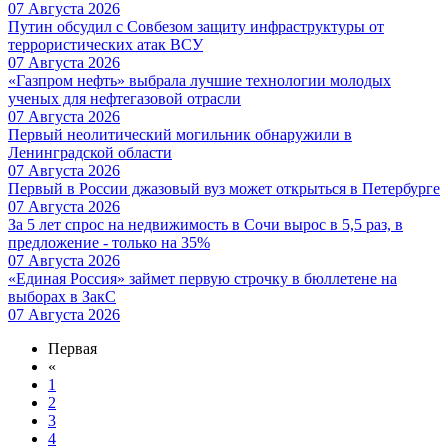
07 Августа 2026
Путин обсудил с Совбезом защиту инфраструктуры от
террористических атак ВСУ
07 Августа 2026
«Газпром нефть» выбрала лучшие технологии молодых
ученых для нефтегазовой отрасли
07 Августа 2026
Первый неолитический могильник обнаружили в
Ленинградской области
07 Августа 2026
Первый в России джазовый вуз может открыться в Петербурге
07 Августа 2026
За 5 лет спрос на недвижимость в Сочи вырос в 5,5 раз, в
предложение - только на 35%
07 Августа 2026
«Единая Россия» займет первую строчку в бюллетене на
выборах в ЗакС
07 Августа 2026
Первая
«
1
2
3
4