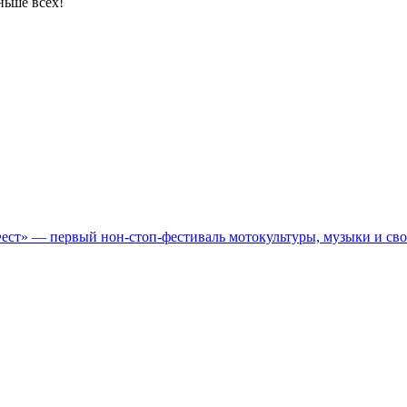
ньше всех!
Фест» — первый нон-стоп-фестиваль мотокультуры, музыки и св