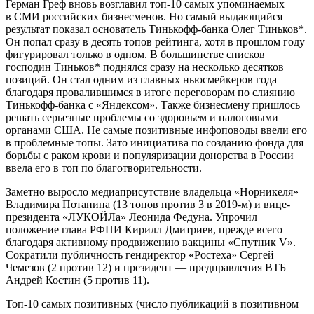
Герман Греф вновь возглавил топ-10 самых упоминаемых
в СМИ российских бизнесменов. Но самый выдающийся
результат показал основатель Тинькофф-банка Олег Тиньков*.
Он попал сразу в десять топов рейтинга, хотя в прошлом году
фигурировал только в одном. В большинстве списков
господин Тиньков* поднялся сразу на несколько десятков
позиций. Он стал одним из главных ньюсмейкеров года
благодаря провалившимся в итоге переговорам по слиянию
Тинькофф-банка с «Яндексом». Также бизнесмену пришлось
решать серьезные проблемы со здоровьем и налоговыми
органами США. Не самые позитивные инфоповоды ввели его
в проблемные топы. Зато инициатива по созданию фонда для
борьбы с раком крови и популяризации донорства в России
ввела его в топ по благотворительности.
Заметно выросло медиаприсутствие владельца «Норникеля»
Владимира Потанина (13 топов против 3 в 2019-м) и вице-
президента «ЛУКОЙЛа» Леонида Федуна. Упрочил
положение глава РФПИ Кирилл Дмитриев, прежде всего
благодаря активному продвижению вакцины «Спутник V».
Сократили публичность гендиректор «Ростеха» Сергей
Чемезов (2 против 12) и президент — предправления ВТБ
Андрей Костин (5 против 11).
Топ-10 самых позитивных (число публикаций в позитивном