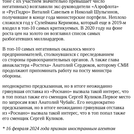
тоне с их участием значительно превышает число
негативных) возглавили экс-руководители «Аэрофлота»
и «РусГидро» Виталий Савельев и Николай Шульгинов,
получившие в конце года министерские портфели. Неплохо
сложился год у Сулеймана Керимова, который еще в 2019-м
входил в топ-10 самых критикуемых. В 2020 году на фоне
роста цен на золото он возглавил список самых
разбогатевших миллиардеров.
В топ-10 самых негативных оказалось много
предпринимателей, столкнувшихся с преследованием
со стороны правоохранительных органов. А также глава
авиакластера «Ростеха» Анатолий Сердюков, которому СМИ
продолжают припоминать работу на посту министра
обороны.
неоднократно предсказанная, но в итоге неожиданно
грянувшая отставка из «Роснано» вызвала такой интерес, что
в топ попал также его сменщик Сергей Куликов.Первое место
по запросам взял Анатолий Чубайс. Его неоднократно
предсказанная, но в итоге неожиданно грянувшая отставка
из «Роснано» вызвала такой интерес, что в топ попал также
его сменщик Сергей Куликов.
* 16 февраля 2024 года признан иностранным агентом