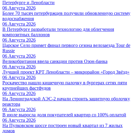
Петербурге и Ленобласти
06 Августа 2026
Более 70 тысяч петербуржцев получили обновленную систему
водоснабжения
06 Августа 2026
В Петербурге разработали технологию для облегчения
композитных баллонов
06 Августа 2026
Царское Село примет финал первого сезона велозаезда Tour de
Russie
06 Августа 2026
Великобритания ввела санкции против Озон-банка
06 Августа 2026
Лучший проект КРТ Ленобласти – микрорайон «Город Звёзд»
06 Августа 2026
Роскачество нашло кишечную палочку в бургерах сетях пяти
крупнейших фастфудов
06 Августа 2026
На Ленинградской АЭС-2 начали строить защитную оболочку
реактора
06 Августа 2026
В июле выросла доля покупателей квартир со 100% оплатой
06 Августа 2026
На Пулковском шоссе построен новый квартал из 7 жилых
домов