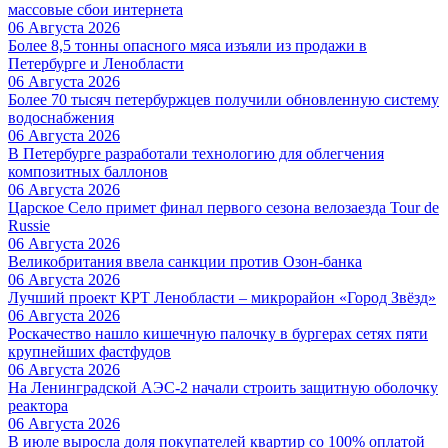
массовые сбои интернета
06 Августа 2026
Более 8,5 тонны опасного мяса изъяли из продажи в
Петербурге и Ленобласти
06 Августа 2026
Более 70 тысяч петербуржцев получили обновленную систему
водоснабжения
06 Августа 2026
В Петербурге разработали технологию для облегчения
композитных баллонов
06 Августа 2026
Царское Село примет финал первого сезона велозаезда Tour de
Russie
06 Августа 2026
Великобритания ввела санкции против Озон-банка
06 Августа 2026
Лучший проект КРТ Ленобласти – микрорайон «Город Звёзд»
06 Августа 2026
Роскачество нашло кишечную палочку в бургерах сетях пяти
крупнейших фастфудов
06 Августа 2026
На Ленинградской АЭС-2 начали строить защитную оболочку
реактора
06 Августа 2026
В июле выросла доля покупателей квартир со 100% оплатой