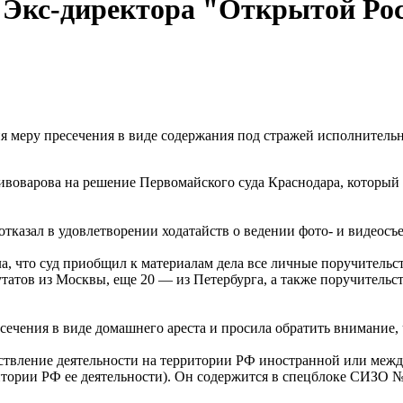
л. Экс-директора "Открытой Р
ия меру пресечения в виде содержания под стражей исполнител
оварова на решение Первомайского суда Краснодара, который в
отказал в удовлетворении ходатайств о ведении фото- и видеосъ
 что суд приобщил к материалам дела все личные поручительс
утатов из Москвы, еще 20 — из Петербурга, а также поручитель
ечения в виде домашнего ареста и просила обратить внимание, 
ествление деятельности на территории РФ иностранной или меж
итории РФ ее деятельности). Он содержится в спецблоке СИЗО 