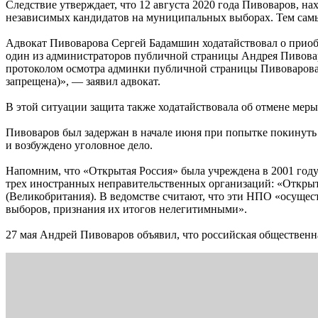
Следствие утверждает, что 12 августа 2020 года Пивоваров, н
независимых кандидатов на муниципальных выборах. Тем самым
Адвокат Пивоварова Сергей Бадамшин ходатайствовал о приобщ
один из администраторов публичной страницы Андрея Пивовар
протоколом осмотра админки публичной страницы Пивоварова в
запрещена)», — заявил адвокат.
В этой ситуации защита также ходатайствовала об отмене меры
Пивоваров был задержан в начале июня при попытке покинуть 
и возбуждено уголовное дело.
Напомним, что «Открытая Россия» была учреждена в 2001 году
трех иностранных неправительственных организаций: «Открыт
(Великобритания). В ведомстве считают, что эти НПО «осущес
выборов, признания их итогов нелегитимными».
27 мая Андрей Пивоваров объявил, что российская общественн