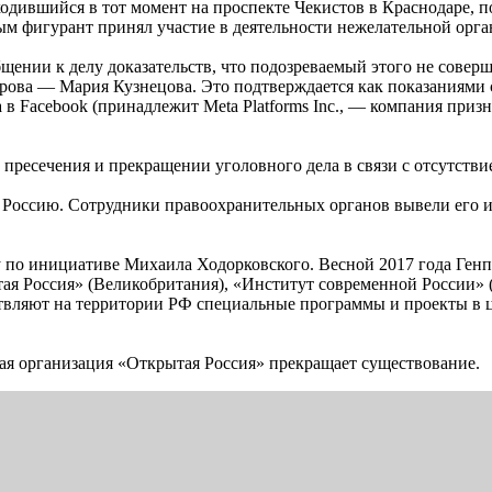
аходившийся в тот момент на проспекте Чекистов в Краснодаре, 
 фигурант принял участие в деятельности нежелательной орган
ении к делу доказательств, что подозреваемый этого не совер
ова — Мария Кузнецова. Это подтверждается как показаниями 
 Facebook (принадлежит Meta Platforms Inc., — компания призн
 пресечения и прекращении уголовного дела в связи с отсутств
Россию. Сотрудники правоохранительных органов вывели его из 
 по инициативе Михаила Ходорковского. Весной 2017 года Генп
ая Россия» (Великобритания), «Институт современной России»
твляют на территории РФ специальные программы и проекты в ц
ая организация «Открытая Россия» прекращает существование.