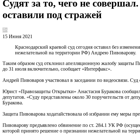
Судят за то, чего не соверша
оставили под стражей
15 Июня 2021
Краснодарский краевой суд сегодня оставил без изменен
нежелательной на территории РФ) Андрею Пивоварову.
Таким образом суд отклонил апелляционную жалобу защиты Пив
до 31 июля включительно, сообщает «Интерфакс».
Андрей Пивоваров участвовал в заседании по видеосвязи. Суд 
Юрист «Правозащиты Открытки» Анастасия Буракова сообщила,
депутатов. «Суду представлены около 30 поручительств от деп
Буракова.
Защита Пивоварова ходатайствовала об избрании ему меры прес
Пивоварову предъявлено обвинение по ст. 284.1 УК РФ (осущ
которой принято решение о признании нежелательной на терр