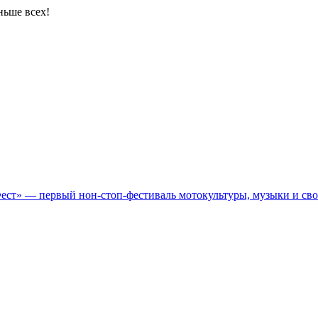
ньше всех!
Фест» — первый нон-стоп-фестиваль мотокультуры, музыки и св