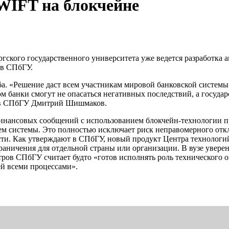
WIFT на блокчейне
гского государственного университета уже ведется разработка 
 в СПбГУ.
а. «Решение даст всем участникам мировой банковской системы
банки смогут не опасаться негативных последствий, а государ
ров СПбГУ Дмитрий Шишмаков.
ансовых сообщений с использованием блокчейн-технологии пред
ьцем системы. Это полностью исключает риск неправомерного о
сти. Как утверждают в СПбГУ, новый продукт Центра технологий
раничения для отдельной страны или организации. В вузе увере
ров СПбГУ считает будто «готов исполнять роль технического о
ей всеми процессами».