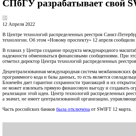
СПбГУ разрабатывает свой S
12 Апреля 2022
В Центре технологий распределенных реестров Санкт-Петербур
технологии. Об этом «Новому проспекту» 12 апреля сообщили
В планах у Центра создание продукта международного масштаб
надежности обмениваться финансовыми сообщениями. При этом 
отметил директор Центра технологий распределенных реест
Децентрализованная международная система межбанковских фин
программного кода и базы данных, то есть является совладел
Блокчейн дает гарантии сохранности транзакций и их открыто
не может извлекать прямую финансовую выгоду и создавать ог
реализации этой идеи. Центр технологий распределенных реест
а значит, не имеет централизованной организации, управляющ
Часть российских банков
была отключена
от SWIFT 12 марта.