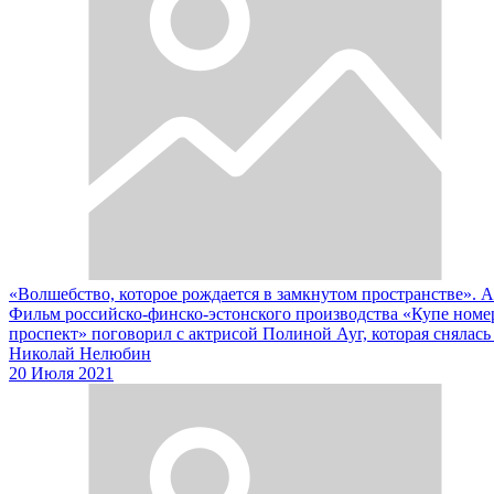
«Волшебство, которое рождается в замкнутом пространстве».
Фильм российско-финско-эстонского производства «Купе номе
проспект» поговорил с актрисой Полиной Ауг, которая снялась 
Николай Нелюбин
20 Июля 2021