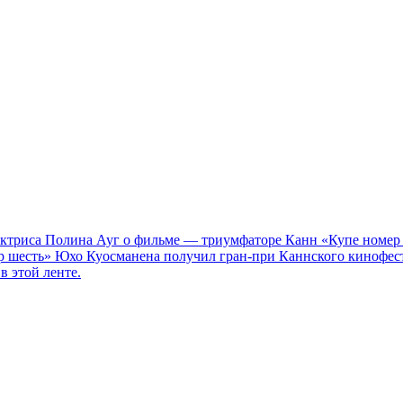
 Актриса Полина Ауг о фильме — триумфаторе Канн «Купе номер
р шесть» Юхо Куосманена получил гран-при Каннского кинофес
в этой ленте.