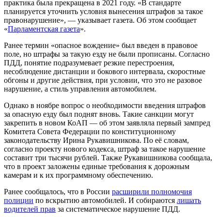
практика была прекращена в 2021 году. «В стандарте
планируется уточнить условия вынесения штрафов за такое
правонарушение», — указывает газета. Об этом сообщает
«
Парламентская газета
».
Ранее термин «опасное вождение» был введен в правовое
поле, но штрафы за такую езду не были прописаны. Согласно
ПДД, понятие подразумевает резкие перестроения,
несоблюдение дистанции и бокового интервала, скоростные
обгоны и другие действия, при условии, что это не разовое
нарушение, а стиль управления автомобилем.
Однако в ноябре вопрос о необходимости введения штрафов
за опасную езду был поднят вновь. Такие санкции могут
закрепить в новом КоАП — об этом заявляла первый зампред
Комитета Совета Федерации по конституционному
законодательству Ирина Рукавишникова. По её словам,
согласно проекту нового кодекса, штраф за такое нарушение
составит три тысячи рублей. Также Рукавишникова сообщала,
что в проект заложены единые требования к дорожным
камерам и к их программному обеспечению.
Ранее сообщалось, что в России
расширили полномочия
полиции
по вскрытию автомобилей. И собираются
лишать
водителей прав
за систематическое нарушение ПДД.