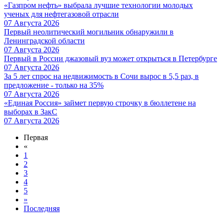
«Газпром нефть» выбрала лучшие технологии молодых
ученых для нефтегазовой отрасли
07 Августа 2026
Первый неолитический могильник обнаружили в
Ленинградской области
07 Августа 2026
Первый в России джазовый вуз может открыться в Петербурге
07 Августа 2026
За 5 лет спрос на недвижимость в Сочи вырос в 5,5 раз, в
предложение - только на 35%
07 Августа 2026
«Единая Россия» займет первую строчку в бюллетене на
выборах в ЗакС
07 Августа 2026
Первая
«
1
2
3
4
5
»
Последняя