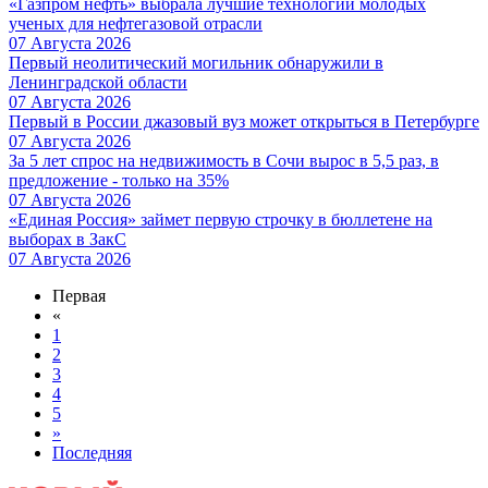
«Газпром нефть» выбрала лучшие технологии молодых
ученых для нефтегазовой отрасли
07 Августа 2026
Первый неолитический могильник обнаружили в
Ленинградской области
07 Августа 2026
Первый в России джазовый вуз может открыться в Петербурге
07 Августа 2026
За 5 лет спрос на недвижимость в Сочи вырос в 5,5 раз, в
предложение - только на 35%
07 Августа 2026
«Единая Россия» займет первую строчку в бюллетене на
выборах в ЗакС
07 Августа 2026
Первая
«
1
2
3
4
5
»
Последняя