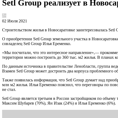
Setl Group реализует в Ново
02 Июля 2021
Строительством жилья в Новосаратовке заинтересовалась Setl 
О приобретении Setl Group земельного участка в Новосаратов
совладелец Setl Group Илья Еременко.
«Мы посчитали, что это интересное направление»,— прокоммент
территории можно построить до 360 тыс. м2 жилья. В планах ко
По данным источника в правительстве Ленобласти, группа вед
Взамен Setl Group может достроить два корпуса проблемного 
Также появилась информация, что Setl Group думает над приоб
млн м2 жилья. Илья Еременко пояснил, что переговоры по пово
не стал.
Setl Group является третьим в России застройщиком по объему 
Максим Шубарев (70%), Ян Изак (24%) и Илья Еременко (6%).