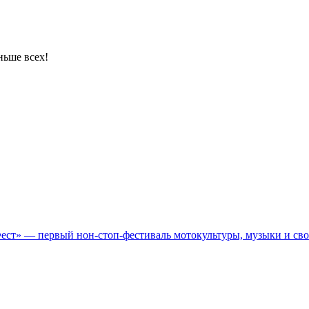
ньше всех!
Фест» — первый нон-стоп-фестиваль мотокультуры, музыки и св