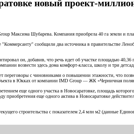
саратовке новый проект-миллио
Group Максима Шубарева. Компания приобрела 40 га земли и пла
ке "Коммерсанту" сообщили два источника в правительстве Лен
ировал он, добавив, что речь идет об участке площадью 40,36 
мпании возвести здесь дома комфорт-класса, школу и три детсада
ет переговоры с чиновниками о повышении этажности, что позв
объекта в Юкках от компании IMD Group — ЖК «Черничная полян
ретением еще одного участка в Новосаратовке, площадь которого
ду приобретения еще одного актива в Новосаратовке действитель
текущего строительства с показателем 2,4 млн м2 (данные Едино