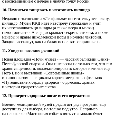
с воспоминанием о вечере в любую точку России.
10. Научиться танцевать и изготовить цилиндр
Недавно с экспозиции «Ленфильма» посетитель унес шляпу-
цилиндр. Музей РЖД идет навстречу горожанам и учит
их изготавливать цилиндры (а также веера и маски)
самостоятельно. А еще раскрывает секреты этикета, а также
манеры и нравы николаевской поры в ночном лектории.
Заодно расскажут, как на балах исполнять старинные па.
11. Увидеть часовню реликвий
Новая площадка «Ночи музеев» — часовня реликвий Санкт-
Петербургской епархии. Она интересна не только тем, что там
хранятся ценности, коллекционировать которые начинал еще
Петр I, но и выставкой «Современные иконы»
и кинопоказом — с циклом короткометражных фильмов
«Путешествие к сердцу дворцов» о домовых храмах
и истории градостроительства.
12. Проверить здоровье после всего пережитого
Военно-медицинский музей предлагает ряд программ, еще
доступных для выбора, но только под утро. Например,
на площадке «Мастеровая изба» в пять утра можно будет