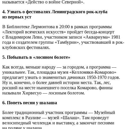
называется «Действо о войне Северной».
4. Узнать о фестивалях Ленинградского рок-клуба
из первых уст
В Библиотеке Лермонтова в 20:00 в рамках программы
«Лекторий всяческих искусств» пройдет беседа-концерт
с Владимиром Леви, участником записи «Аквариума» 1981
года и создателем группы «Тамбурин», участвовавшей в рок-
клубовских фестивалях.
5. Побывать в «лосином болоте»
Как всегда, меньше народу — за городом, а программа —
уникальнее. Так, площадка музея «Келломяки-Комарово»
предлагает узнать о знаменитых дачниках 1950-1970 годов.
Ну и, конечно, о более давней истории места. Так, лес,
росший на месте нынешнего поселка Комарово, финны
называли Хирвесуо — лосиным болотом.
6. Попеть песни у шалаша
Более традиционный участник программы — Музейный
комплекс в Разливе — музей «Шалаш». Там проведут
велосипедный челлендж и выставку, а закончат песнями
на поляне у шалаша.