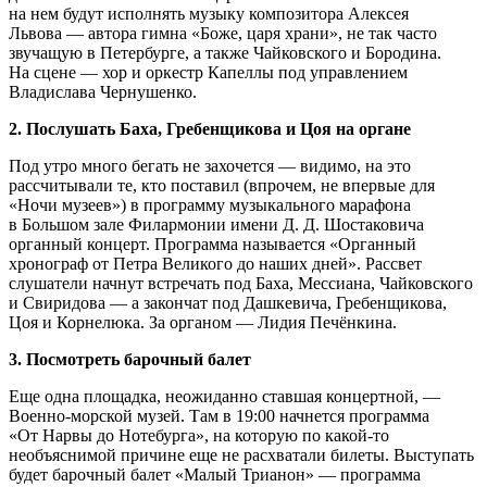
на нем будут исполнять музыку композитора Алексея
Львова — автора гимна «Боже, царя храни», не так часто
звучащую в Петербурге, а также Чайковского и Бородина.
На сцене — хор и оркестр Капеллы под управлением
Владислава Чернушенко.
2. Послушать Баха, Гребенщикова и Цоя на органе
Под утро много бегать не захочется — видимо, на это
рассчитывали те, кто поставил (впрочем, не впервые для
«Ночи музеев») в программу музыкального марафона
в Большом зале Филармонии имени Д. Д. Шостаковича
органный концерт. Программа называется «Органный
хронограф от Петра Великого до наших дней». Рассвет
слушатели начнут встречать под Баха, Мессиана, Чайковского
и Свиридова — а закончат под Дашкевича, Гребенщикова,
Цоя и Корнелюка. За органом — Лидия Печёнкина.
3. Посмотреть барочный балет
Еще одна площадка, неожиданно ставшая концертной, —
Военно-морской музей. Там в 19:00 начнется программа
«От Нарвы до Нотебурга», на которую по какой-то
необъяснимой причине еще не расхватали билеты. Выступать
будет барочный балет «Малый Трианон» — программа