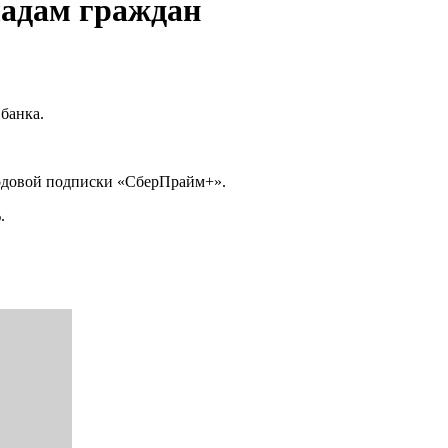
ладам граждан
банка.
 годовой подписки «СберПрайм+».
.