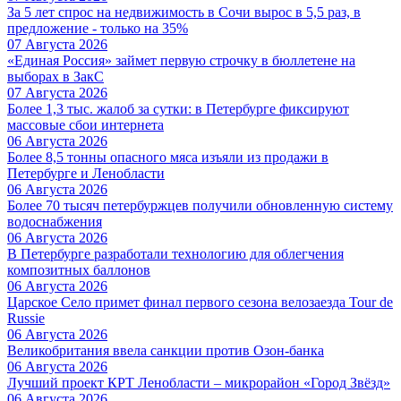
За 5 лет спрос на недвижимость в Сочи вырос в 5,5 раз, в
предложение - только на 35%
07 Августа 2026
«Единая Россия» займет первую строчку в бюллетене на
выборах в ЗакС
07 Августа 2026
Более 1,3 тыс. жалоб за сутки: в Петербурге фиксируют
массовые сбои интернета
06 Августа 2026
Более 8,5 тонны опасного мяса изъяли из продажи в
Петербурге и Ленобласти
06 Августа 2026
Более 70 тысяч петербуржцев получили обновленную систему
водоснабжения
06 Августа 2026
В Петербурге разработали технологию для облегчения
композитных баллонов
06 Августа 2026
Царское Село примет финал первого сезона велозаезда Tour de
Russie
06 Августа 2026
Великобритания ввела санкции против Озон-банка
06 Августа 2026
Лучший проект КРТ Ленобласти – микрорайон «Город Звёзд»
06 Августа 2026