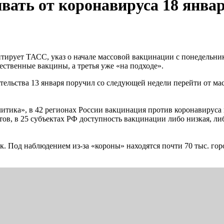
вать от коронавируса 18 янва
итирует ТАСС, указ о начале массовой вакцинации с понедельн
ественные вакцины, а третья уже «на подходе».
ельства 13 января поручил со следующей недели перейти от ма
тика», в 42 регионах России вакцинация против коронавируса н
ов, в 25 субъектах РФ доступность вакцинации либо низкая, либ
ек. Под наблюдением из-за «короны» находятся почти 70 тыс. г