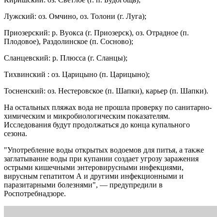
Лужский: оз. Омчино, оз. Толони (г. Луга);
Приозерский: р. Вуокса (г. Приозерск), оз. Отрадное (п.
Плодовое), Раздолинское (п. Сосново);
Сланцевский: р. Плюсса (г. Сланцы);
Тихвинский : оз. Царицыно (п. Царицыно);
Тосненский: оз. Нестеровское (п. Шапки), карьер (п. Шапки).
На остальных пляжах вода не прошла проверку по санитарно-
химическим и микробиологическим показателям.
Исследования будут продолжаться до конца купального
сезона.
"Употребление воды открытых водоемов для питья, а также
заглатывание воды при купании создает угрозу заражения
острыми кишечными энтеровирусными инфекциями,
вирусным гепатитом А и другими инфекционными и
паразитарными болезнями", — предупредили в
Роспотребнадзоре.