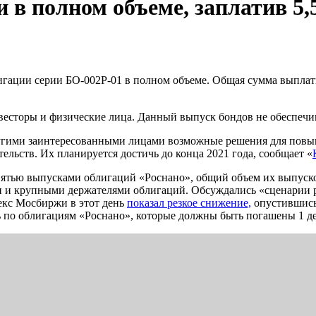
 в полном объеме, заплатив 5,
гации серии БО-002Р-01 в полном объеме. Общая сумма выплаты 
весторы и физические лица. Данный выпуск бондов не обеспеч
ругими заинтересованными лицами возможные решения для пов
ельств. Их планируется достичь до конца 2021 года, сообщает «
ятью выпусками облигаций «Роснано», общий объем их выпусков
и и крупными держателями облигаций. Обсуждались «сценарии р
екс Мосбиржи в этот день
показал резкое снижение,
опустившись
ть по облигациям «Роснано», которые должны быть погашены 1 д