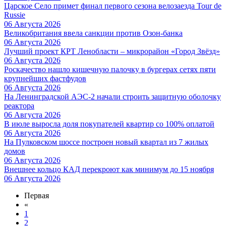
Царское Село примет финал первого сезона велозаезда Tour de
Russie
06 Августа 2026
Великобритания ввела санкции против Озон-банка
06 Августа 2026
Лучший проект КРТ Ленобласти – микрорайон «Город Звёзд»
06 Августа 2026
Роскачество нашло кишечную палочку в бургерах сетях пяти
крупнейших фастфудов
06 Августа 2026
На Ленинградской АЭС-2 начали строить защитную оболочку
реактора
06 Августа 2026
В июле выросла доля покупателей квартир со 100% оплатой
06 Августа 2026
На Пулковском шоссе построен новый квартал из 7 жилых
домов
06 Августа 2026
Внешнее кольцо КАД перекроют как минимум до 15 ноября
06 Августа 2026
Первая
«
1
2