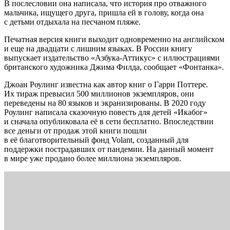
В послесловии она написала, что история про отважного
мальчика, ищущего друга, пришла ей в голову, когда она
с детьми отдыхала на песчаном пляже.
Печатная версия книги выходит одновременно на английском
и еще на двадцати с лишним языках. В России книгу
выпускает издательство «Азбука-Аттикус» с иллюстрациями
британского художника Джима Филда, сообщает «Фонтанка».
Джоан Роулинг известна как автор книг о Гарри Поттере.
Их тираж превысил 500 миллионов экземпляров, они
переведены на 80 языков и экранизированы. В 2020 году
Роулинг написала сказочную повесть для детей «Икабог»
и сначала опубликовала её в сети бесплатно. Впоследствии
все деньги от продаж этой книги пошли
в её благотворительный фонд Volant, созданный для
поддержки пострадавших от пандемии. На данный момент
в мире уже продано более миллиона экземпляров.