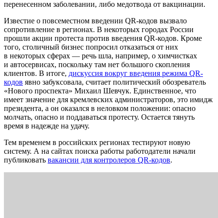
перенесенном заболевании, либо медотвода от вакцинации.
Известие о повсеместном введении QR-кодов вызвало
сопротивление в регионах. В некоторых городах России
прошли акции протеста против введения QR-кодов. Кроме
того, столичный бизнес попросил отказаться от них
в некоторых сферах — речь шла, например, о химчистках
и автосервисах, поскольку там нет большого скопления
клиентов. В итоге,
дискуссия вокруг введения режима QR-
кодов
явно забуксовала, считает политический обозреватель
«Нового проспекта» Михаил Шевчук. Единственное, что
имеет значение для кремлевских администраторов, это имидж
президента, а он оказался в неловком положении: опасно
молчать, опасно и поддаваться протесту. Остается тянуть
время в надежде на удачу.
Тем временем в российских регионах тестируют новую
систему. А на сайтах поиска работы работодатели начали
публиковать
вакансии для контролеров QR-кодов
.