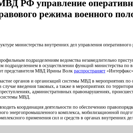
 МВД РФ управление оперативно
правового режима военного по
руктуре министерства внутренних дел управления оперативног
офильным подразделениям ведомства незамедлительно приступит
ым подразделением в осуществлении функций министерства по в
 от представителя МВД Ирины Волк
распространяет
«Интерфакс»
частие органов и организаций системы МВД в мероприятиях по
 случае введения таковых, а также в мероприятиях по территор
 преступлениях, административных правонарушениях, происшест
в системы МВД.
т входить координация деятельности по обеспечению правопоря
много энергопромышленного комплекса, мобилизационной подгот
омплексного применения сил и средств в органах внутренних д