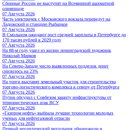
Сборные России не выступят на Всемирной шахматной
олимпиаде
07 Августа 2026
Часть электричек с Московского вокзала переведут на
Ладожский и станцию Рыбацкое
07 Августа 2026
В Смольном ожидают рост средней зарплаты в Петербурге до
170 тысяч рублей к 2029 году
07 Августа 2026
На 88-м году ушел из жизни ленинградский художник
Николай Марков
07 Августа 2026
На Северо-Западе число выявленных подделок денег
снизилось на 23%
07 Августа 2026
На торги выставят земельный участок для строительства
торгово-логистического комплекса к северу от Петербурга
07 Августа 2026
Путин обсудил с Совбезом защиту инфраструктуры от
террористических атак ВСУ
07 Августа 2026
«Газпром нефть» выбрала лучшие технологии молодых
ученых для нефтегазовой отрасли
07 Августа 2026
Первый неолитический могильник обнаружили в