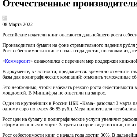
Отечественные производители
08 Марта 2022
Российские издатели книг опасаются дальнейшего роста себе
Производители бумаги на фоне стремительного падения рубля
Рост себестоимости книг с начала года достиг, по словам изда
«
Коммерсант
» ознакомился с перечнем мер поддержки книжно
В документе, в частности, предлагается: временно отменить 
базы для полиграфических компаний; отменить таможенные сб
Это необходимо, чтобы избежать резкого роста себестоимости 
мощностей. В Минцифры не ответили на запрос.
Один из крупнейших в России ЦБК «Кама» разослал 3 марта пар
одному евро по курсу 86,85 руб.). Мера принята для «стабили
Рост цен на бумагу и полиграфические услуги увеличит расходы
сформированным в марте. Затраты на производство книг, по их
Рост себестоимости книг с начала года достиг 30%. В дальней