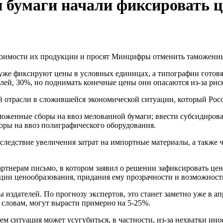
 бумаги начали фиксировать ц
стоимости их продукции и просят Минцифры отменить таможенны
 уже фиксируют цены в условных единицах, а типографии готов
телей, 30%, но поднимать конечные цены они опасаются из-за ри
й отрасли в сложившейся экономической ситуации, который Ро
таможенные сборы на ввоз мелованной бумаги; ввести субсидиро
оры на ввоз полиграфического оборудования.
вследствие увеличения затрат на импортные материалы, а также
тнерам письмо, в котором заявил о решении зафиксировать цены 
зации ценообразования, придания ему прозрачности и возможност
 издателей. По прогнозу экспертов, это станет заметно уже в ап
 словам, могут вырасти примерно на 5-25%.
шем ситуация может усугубиться, в частности, из-за нехватки и