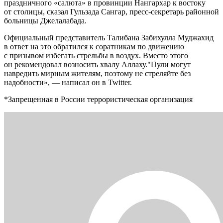
праздничного «салюта» в провинции Нангархар к востоку
от столицы, сказал Гульзада Сангар, пресс-секретарь районной
больницы Джелалабада.
Официальный представитель Талибана Забихулла Муджахид
в ответ на это обратился к соратникам по движению
с призывом избегать стрельбы в воздух. Вместо этого
он рекомендовал возносить хвалу Аллаху."Пули могут
навредить мирным жителям, поэтому не стреляйте без
надобности», — написал он в Twitter.
*Запрещенная в России террористическая организация