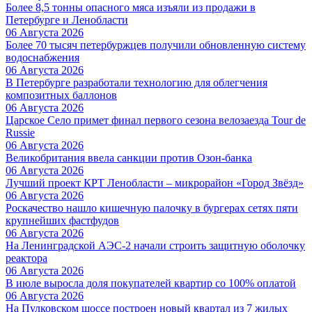
Более 8,5 тонны опасного мяса изъяли из продажи в
Петербурге и Ленобласти
06 Августа 2026
Более 70 тысяч петербуржцев получили обновленную систему
водоснабжения
06 Августа 2026
В Петербурге разработали технологию для облегчения
композитных баллонов
06 Августа 2026
Царское Село примет финал первого сезона велозаезда Tour de
Russie
06 Августа 2026
Великобритания ввела санкции против Озон-банка
06 Августа 2026
Лучший проект КРТ Ленобласти – микрорайон «Город Звёзд»
06 Августа 2026
Роскачество нашло кишечную палочку в бургерах сетях пяти
крупнейших фастфудов
06 Августа 2026
На Ленинградской АЭС-2 начали строить защитную оболочку
реактора
06 Августа 2026
В июле выросла доля покупателей квартир со 100% оплатой
06 Августа 2026
На Пулковском шоссе построен новый квартал из 7 жилых