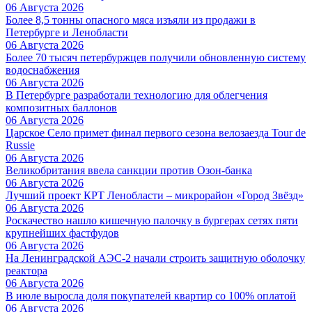
06 Августа 2026
Более 8,5 тонны опасного мяса изъяли из продажи в
Петербурге и Ленобласти
06 Августа 2026
Более 70 тысяч петербуржцев получили обновленную систему
водоснабжения
06 Августа 2026
В Петербурге разработали технологию для облегчения
композитных баллонов
06 Августа 2026
Царское Село примет финал первого сезона велозаезда Tour de
Russie
06 Августа 2026
Великобритания ввела санкции против Озон-банка
06 Августа 2026
Лучший проект КРТ Ленобласти – микрорайон «Город Звёзд»
06 Августа 2026
Роскачество нашло кишечную палочку в бургерах сетях пяти
крупнейших фастфудов
06 Августа 2026
На Ленинградской АЭС-2 начали строить защитную оболочку
реактора
06 Августа 2026
В июле выросла доля покупателей квартир со 100% оплатой
06 Августа 2026