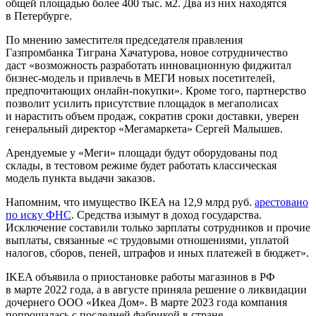
общей площадью более 400 тыс. м2. Два из них находятся
в Петербурге.
По мнению заместителя председателя правления
Газпромбанка Тиграна Хачатурова, новое сотрудничество
даст «возможность разработать инновационную фиджитал
бизнес-модель и привлечь в МЕГИ новых посетителей,
предпочитающих онлайн-покупки». Кроме того, партнерство
позволит усилить присутствие площадок в мегаполисах
и нарастить объем продаж, сократив сроки доставки, уверен
генеральный директор «Мегамаркета» Сергей Малышев.
Арендуемые у «Меги» площади будут оборудованы под
склады, в тестовом режиме будет работать классическая
модель пункта выдачи заказов.
Напомним, что имущество IKEA на 12,9 млрд руб.
арестовано
по иску ФНС
. Средства изымут в доход государства.
Исключение составили только зарплаты сотрудников и прочие
выплаты, связанные «с трудовыми отношениями, уплатой
налогов, сборов, пеней, штрафов и иных платежей в бюджет».
IKEA объявила о приостановке работы магазинов в РФ
в марте 2022 года, а в августе приняла решение о ликвидации
дочернего ООО «Икеа Дом». В марте 2023 года компания
попрощалась с последней фабрикой в стране —