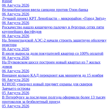
Russie
06 Августа 2026
Великобритания ввела санкции против Озон-банка
06 Августа 2026
Лучший проект КРТ Ленобласти – микрорайон «Город Звёзд»
06 Августа 2026
Роскачество нашло кишечную палочку в бургерах сетях пяти
крупнейших фастфудов
06 Августа 2026
На Ленинградской АЭС-2 начали строить защитную оболочку
реактора
06 Августа 2026
В июле выросла доля покупателей квартир со 100% оплатой
06 Августа 2026
На Пулковском шоссе построен новый квартал из 7 жилых
домов
06 Августа 2026
Внешнее кольцо КАД перекроют как минимум до 15 ноября
06 Августа 2026
КГИОП утвердил новый предмет охраны для скверов
Заячьего острова
05 Августа 2026
В Петербурге за последние полгода оформили более 13 тысяч
протоколов за безбилетный проезд
05 Августа 2026