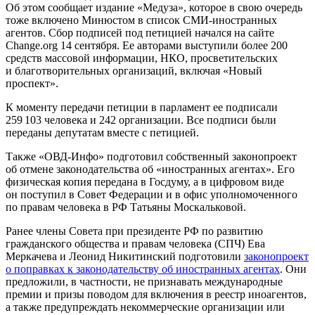
Об этом сообщает издание «Медуза», которое в свою очередь
тоже включено Минюстом в список СМИ-иностранных
агентов. Сбор подписей под петицией начался на сайте
Change.org 14 сентября. Ее авторами выступили более 200
средств массовой информации, НКО, просветительских
и благотворительных организаций, включая «Новый
проспект».
К моменту передачи петиции в парламент ее подписали
259 103 человека и 242 организации. Все подписи были
переданы депутатам вместе с петицией.
Также «ОВД-Инфо» подготовил собственный законопроект
об отмене законодательства об «иностранных агентах». Его
физическая копия передана в Госдуму, а в цифровом виде
он поступил в Совет Федерации и в офис уполномоченного
по правам человека в РФ Татьяны Москальковой.
Ранее члены Совета при президенте РФ по развитию
гражданского общества и правам человека (СПЧ) Ева
Меркачева и Леонид Никитинский подготовили
законопроект
о поправках к законодательству об иностранных агентах
. Они
предложили, в частности, не признавать международные
премии и призы поводом для включения в реестр иноагентов,
а также предупреждать некоммерческие организации или