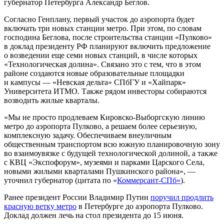
губернатор Петербурга Александр Беглов.
Согласно Генплану, первый участок до аэропорта будет
включать три новых станции метро. При этом, по словам
господина Беглова, после строительства станции «Пулково»
в доклад президенту РФ планируют включить предложение
о возведении еще семи новых станций, в числе которых
«Технологическая долина». Связано это с тем, что в этом
районе создаются новые образовательные площадки
и кампусы — «Невская дельта» СПбГУ и «Хайпарк»
Университета ИТМО. Также рядом инвесторы собираются
возводить жилые кварталы.
«Мы не просто продлеваем Кировско-Выборгскую линию
метро до аэропорта Пулково, а решаем более серьезную,
комплексную задачу. Обеспечиваем внеуличным
общественным транспортом всю южную планировочную зону
во взаимоувязке с будущей технологической долиной, а также
с КВЦ «Экспофорум», музеями и парками Царского Села,
новыми жилыми кварталами Пушкинского района», —
уточнил губернатор (цитата по «
Коммерсант-СПб»
).
Ранее президент России Владимир Путин
поручил продлить
красную ветку метро
в Петербурге до аэропорта Пулково.
Доклад должен лечь на стол президента до 15 июня.