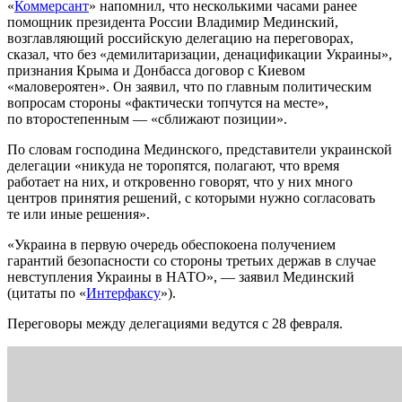
«
Коммерсант
» напомнил, что несколькими часами ранее
помощник президента России Владимир Мединский,
возглавляющий российскую делегацию на переговорах,
сказал, что без «демилитаризации, денацификации Украины»,
признания Крыма и Донбасса договор с Киевом
«маловероятен». Он заявил, что по главным политическим
вопросам стороны «фактически топчутся на месте»,
по второстепенным — «сближают позиции».
По словам господина Мединского, представители украинской
делегации «никуда не торопятся, полагают, что время
работает на них, и откровенно говорят, что у них много
центров принятия решений, с которыми нужно согласовать
те или иные решения».
«Украина в первую очередь обеспокоена получением
гарантий безопасности со стороны третьих держав в случае
невступления Украины в НАТО», — заявил Мединский
(цитаты по «
Интерфаксу
»).
Переговоры между делегациями ведутся с 28 февраля.