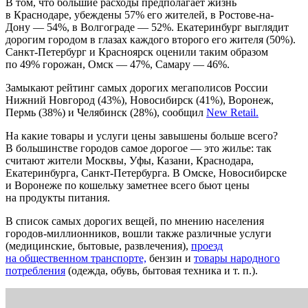
В том, что большие расходы предполагает жизнь
в Краснодаре, убеждены 57% его жителей, в Ростове-на-
Дону — 54%, в Волгограде — 52%. Екатеринбург выглядит
дорогим городом в глазах каждого второго его жителя (50%).
Санкт-Петербург и Красноярск оценили таким образом
по 49% горожан, Омск — 47%, Самару — 46%.
Замыкают рейтинг самых дорогих мегаполисов России
Нижний Новгород (43%), Новосибирск (41%), Воронеж,
Пермь (38%) и Челябинск (28%), сообщил
New Retail.
На какие товары и услуги цены завышены больше всего?
В большинстве городов самое дорогое — это жилье: так
считают жители Москвы, Уфы, Казани, Краснодара,
Екатеринбурга, Санкт-Петербурга. В Омске, Новосибирске
и Воронеже по кошельку заметнее всего бьют цены
на продукты питания.
В список самых дорогих вещей, по мнению населения
городов-миллионников, вошли также различные услуги
(медицинские, бытовые, развлечения),
проезд
на общественном транспорте,
бензин и
товары народного
потребления
(одежда, обувь, бытовая техника и т. п.).