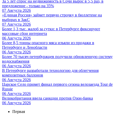
За 5 лет спрос на недвижимость в Сочи вырос в 5,5 раз, в
предложение - только на 35%
07 Августа 2026
«Единая Россия» займет первую строчку в бюллетене на
выборах в ЗакС
07 Августа 2026
Более 1,3 тыс. жалоб за сутки: в Петербурге фиксируют
массовые сбои интернета
06 Августа 2026
Более 8,5 тонны опасного мяса изъяли из продажи в
Петербурге и Ленобласти
06 Августа 2026
Более 70 тысяч петербуржцев получили обновленную систему
водоснабжения
06 Августа 2026
В Петербурге разработали технологию для облегчения
композитных баллонов
06 Августа 2026
Царское Село примет финал первого сезона велозаезда Tour de
Russie
06 Августа 2026
Великобритания ввела санкции против Озон-банка
06 Августа 2026
Первая