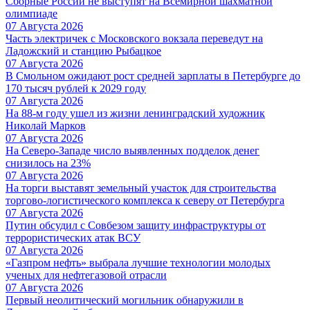
Сборные России не выступят на Всемирной шахматной
олимпиаде
07 Августа 2026
Часть электричек с Московского вокзала переведут на
Ладожский и станцию Рыбацкое
07 Августа 2026
В Смольном ожидают рост средней зарплаты в Петербурге до
170 тысяч рублей к 2029 году
07 Августа 2026
На 88-м году ушел из жизни ленинградский художник
Николай Марков
07 Августа 2026
На Северо-Западе число выявленных подделок денег
снизилось на 23%
07 Августа 2026
На торги выставят земельный участок для строительства
торгово-логистического комплекса к северу от Петербурга
07 Августа 2026
Путин обсудил с Совбезом защиту инфраструктуры от
террористических атак ВСУ
07 Августа 2026
«Газпром нефть» выбрала лучшие технологии молодых
ученых для нефтегазовой отрасли
07 Августа 2026
Первый неолитический могильник обнаружили в