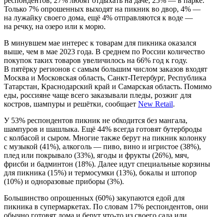
респондентов, 27% любят отдыхать на даче, 25% — в парке.
Только 7% опрошенных выходят на пикник во двор, 4% —
на лужайку своего дома, ещё 4% отправляются к воде —
на речку, на озеро или к морю.
В минувшем мае интерес к товарам для пикника оказался
выше, чем в мае 2023 года. В среднем по России количество
покупок таких товаров увеличилось на 66% год к году.
В пятёрку регионов с самым большим числом заказов входят
Москва и Московская область, Санкт-Петербург, Республика
Татарстан, Краснодарский край и Самарская область. Помимо
еды, россияне чаще всего заказывали пледы, розжиг для
костров, шампуры и решётки, сообщает
New Retail
.
У 53% респондентов пикник не обходится без мангала,
шампуров и шашлыка. Ещё 44% всегда готовят бутерброды
с колбасой и сыром. Многие также берут на пикник колонку
с музыкой (41%), алкоголь — пиво, вино и игристое (38%),
плед или покрывало (33%), ягоды и фрукты (26%), мяч,
фрисби и бадминтон (18%). Далее идут специальные корзины
для пикника (15%) и термосумки (13%), бокалы и штопор
(10%) и одноразовые приборы (3%).
Большинство опрошенных (60%) закупаются едой для
пикника в супермаркетах. По словам 17% респондентов, они
обычно готовят дома и берут что-то из своего сада или