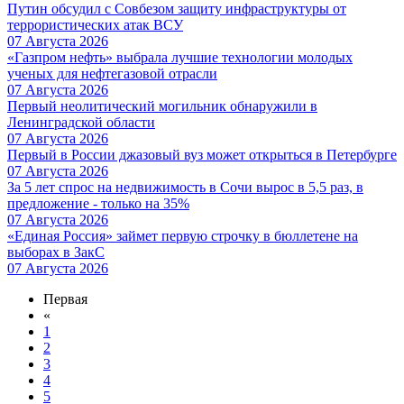
Путин обсудил с Совбезом защиту инфраструктуры от
террористических атак ВСУ
07 Августа 2026
«Газпром нефть» выбрала лучшие технологии молодых
ученых для нефтегазовой отрасли
07 Августа 2026
Первый неолитический могильник обнаружили в
Ленинградской области
07 Августа 2026
Первый в России джазовый вуз может открыться в Петербурге
07 Августа 2026
За 5 лет спрос на недвижимость в Сочи вырос в 5,5 раз, в
предложение - только на 35%
07 Августа 2026
«Единая Россия» займет первую строчку в бюллетене на
выборах в ЗакС
07 Августа 2026
Первая
«
1
2
3
4
5