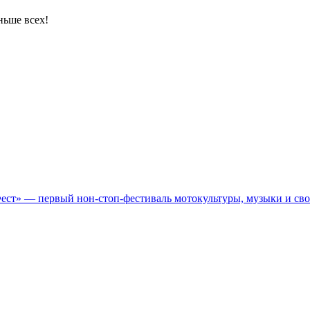
ньше всех!
Фест» — первый нон-стоп-фестиваль мотокультуры, музыки и св