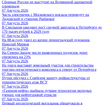
Сборные России не выступят на Всемирной шахматной
олимпиаде
07 Августа 2026
Часть электричек с Московского вокзала переведут на
Ладожский и станцию Рыбацкое
07 Августа 2026
В Смольном ожидают рост средней зарплаты в Петербурге до
170 тысяч рублей к 2029 году
07 Августа 2026
На 88-м году ушел из жизни ленинградский художник
Николай Марков
07 Августа 2026
На Северо-Западе число выявленных подделок денег
снизилось на 23%
07 Августа 2026
На торги выставят земельный участок для строительства
торгово-логистического комплекса к северу от Петербурга
07 Августа 2026
Путин обсудил с Совбезом защиту инфраструктуры от
террористических атак ВСУ
07 Августа 2026
«Газпром нефть» выбрала лучшие технологии молодых
ученых для нефтегазовой отрасли
07 Августа 2026
Первый неолитический могильник обнаружили в