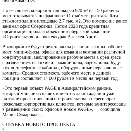
недвижимость».
По ее словам, коворкинг площадью 920 м² на 150 рабочих
мест открывается по франшизе. Он займет три этажа 6-ти
этажного здания площадью 2,7 тыс. м2. Это помещение ранее
занимал офис Сбербанка. Летом 2023 года кредитная
организация продала объект петербургской компании
«Строительство и архитектура» Алексея Арнта.
В коворкинге будут представлены различные типы рабочих
мест: мини-офисы, офисы для команд и компаний различной
конфигурации, меблированные рабочие места в open-space
с разделением на тихие и громкие зоны, лаунж-зоны. Будут
кухня, телефонные кабинки, оборудованные переговорные
комнаты. Средняя стоимость рабочего места в данной
локации составляет 14 600 рублей в месяц на первый год.
«Это первый объект PAGE в Адмиралтейском районе,
который многие из наших клиентов давно ждали и уже
на этапе проектирования и строительства в переговорах
несколько корпоративных клиентов, которые заинтересованы
в размещении своих офисов в новом PAGE», — сообщила
Мария Сумарокова.
СПРАВКА НОВОГО ПРОСПЕКТА
?