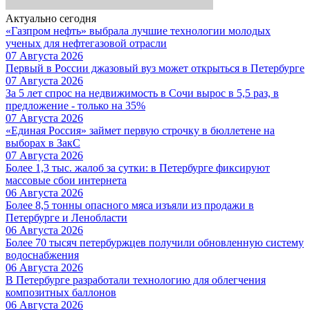
Актуально сегодня
«Газпром нефть» выбрала лучшие технологии молодых
ученых для нефтегазовой отрасли
07 Августа 2026
Первый в России джазовый вуз может открыться в Петербурге
07 Августа 2026
За 5 лет спрос на недвижимость в Сочи вырос в 5,5 раз, в
предложение - только на 35%
07 Августа 2026
«Единая Россия» займет первую строчку в бюллетене на
выборах в ЗакС
07 Августа 2026
Более 1,3 тыс. жалоб за сутки: в Петербурге фиксируют
массовые сбои интернета
06 Августа 2026
Более 8,5 тонны опасного мяса изъяли из продажи в
Петербурге и Ленобласти
06 Августа 2026
Более 70 тысяч петербуржцев получили обновленную систему
водоснабжения
06 Августа 2026
В Петербурге разработали технологию для облегчения
композитных баллонов
06 Августа 2026