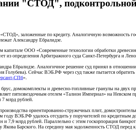
пании "СТОД", подконтрольной
«СТОД», заложенные по кредиту. Аналогичную возможность гос
лежат Александру Ебралидзе.
ом капитале ООО «Современные технологии обработки древесин
дует из определения Арбитражного суда Санкт-Петербурга и Лено
ндра Ебралидзе. Аналогичное решение суд принял в отношении
я Голубева). Сейчас ВЭБ.РФ через суд также пытается обратит
рсант-СПб
».
рус, домокомплекты и древесно-топливные гранулы на двух пр
правляет пятизвездочным отелем «Талион Империал» на Невско
 7 млрд рублей.
производства ориентированно-стружечных плит, домостроительн
шлом году ВЭБ.РФ удалось отсудить у поручителей по кредитны
5 млн и 7,9 млрд рублей. Параллельно с этим госкорпорация бан
у Якова Барского. На середину мая задолженность СТОД перед 