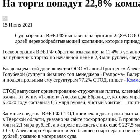
На торги попадут 22,8% ком
15 Июня 2021
Суд разрешил ВЭБ.РФ выставить на аукцион 22,8% ООО 
долей деревообрабатывающей компании, которые принад
Госкорпорация ВЭБ.РФ обратила взыскание на 11,4% в уставн
на публичных торгах по начальной цене в 2,8 млн рублей, сле
Владельцем этой доли является ООО «Талио-Принцепс» Алекса
Голубевой (супруги бывшего топ-менеджера «Газпрома» Валери
и подконтрольным ему структурам 77,2% СТОД, пишет «
Комме
СТОД выпускает ориентированно-стружечные плиты, клееный б
входит в группу «Талион» Александра Ебралидзе, которая у
в 2020 году составила 6,5 млрд рублей, чистый убыток — почти
Заемные средства ВЭБ.РФ СТОД привлекал для строительства 
в Тверской области, указано на сайте госкорпорации. В про
млн и 2,1 млрд рублей, а в апреле взыскать с них еще € 227,
ЛСО, Александра Ебралидзе и его бывшего партнера по бизнес
рублей, указано в материалах суда.