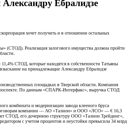
 Александру Ебралидзе
корпорация хочет получить и в отношении остальных
ы» (СТОД). Реализация залогового имущества должна пройти
бласти.
 11,4% СТОД, которые находятся в собственности Татьяны
ь взыскание на принадлежащие Александру Ебралидзе
оизводственных площадках в Тверской области. Компания
м проспекте. По данным «СПАРК-Интерфакс», выручка СТОД
ого комбината и модернизации завода клееного бруса
м договорам компании — АО «Талион» и ООО «ЛСО» — € 16,3
кротит СТОД, его дочернюю структуру ООО «Талион Трейдинг»,
кредитором с учетом процентов и неустойки превысила 34 млрд