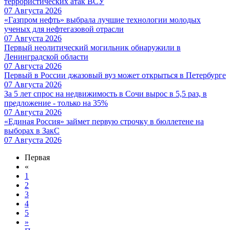
террористических атак ВСУ
07 Августа 2026
«Газпром нефть» выбрала лучшие технологии молодых
ученых для нефтегазовой отрасли
07 Августа 2026
Первый неолитический могильник обнаружили в
Ленинградской области
07 Августа 2026
Первый в России джазовый вуз может открыться в Петербурге
07 Августа 2026
За 5 лет спрос на недвижимость в Сочи вырос в 5,5 раз, в
предложение - только на 35%
07 Августа 2026
«Единая Россия» займет первую строчку в бюллетене на
выборах в ЗакС
07 Августа 2026
Первая
«
1
2
3
4
5
»