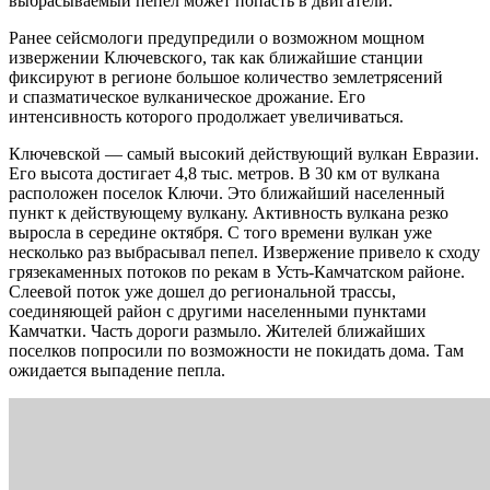
выбрасываемый пепел может попасть в двигатели.
Ранее сейсмологи предупредили о возможном мощном
извержении Ключевского, так как ближайшие станции
фиксируют в регионе большое количество землетрясений
и спазматическое вулканическое дрожание. Его
интенсивность которого продолжает увеличиваться.
Ключевской — самый высокий действующий вулкан Евразии.
Его высота достигает 4,8 тыс. метров. В 30 км от вулкана
расположен поселок Ключи. Это ближайший населенный
пункт к действующему вулкану. Активность вулкана резко
выросла в середине октября. С того времени вулкан уже
несколько раз выбрасывал пепел. Извержение привело к сходу
грязекаменных потоков по рекам в Усть-Камчатском районе.
Слеевой поток уже дошел до региональной трассы,
соединяющей район с другими населенными пунктами
Камчатки. Часть дороги размыло. Жителей ближайших
поселков попросили по возможности не покидать дома. Там
ожидается выпадение пепла.