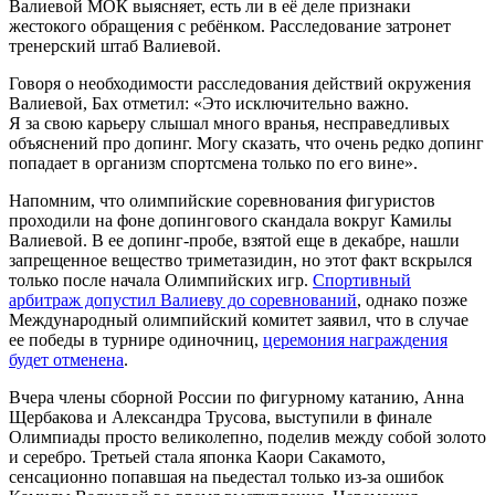
Валиевой МОК выясняет, есть ли в её деле признаки
жестокого обращения с ребёнком. Расследование затронет
тренерский штаб Валиевой.
Говоря о необходимости расследования действий окружения
Валиевой, Бах отметил: «Это исключительно важно.
Я за свою карьеру слышал много вранья, несправедливых
объяснений про допинг. Могу сказать, что очень редко допинг
попадает в организм спортсмена только по его вине».
Напомним, что олимпийские соревнования фигуристов
проходили на фоне допингового скандала вокруг Камилы
Валиевой. В ее допинг-пробе, взятой еще в декабре, нашли
запрещенное вещество триметазидин, но этот факт вскрылся
только после начала Олимпийских игр.
Спортивный
арбитраж допустил Валиеву до соревнований
, однако позже
Международный олимпийский комитет заявил, что в случае
ее победы в турнире одиночниц,
церемония награждения
будет отменена
.
Вчера члены сборной России по фигурному катанию, Анна
Щербакова и Александра Трусова, выступили в финале
Олимпиады просто великолепно, поделив между собой золото
и серебро. Третьей стала японка Каори Сакамото,
сенсационно попавшая на пьедестал только из-за ошибок