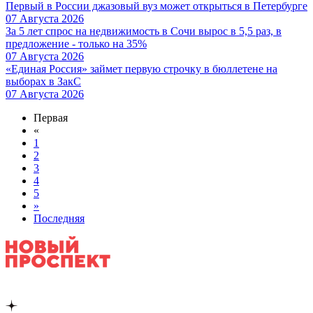
Первый в России джазовый вуз может открыться в Петербурге
07 Августа 2026
За 5 лет спрос на недвижимость в Сочи вырос в 5,5 раз, в
предложение - только на 35%
07 Августа 2026
«Единая Россия» займет первую строчку в бюллетене на
выборах в ЗакС
07 Августа 2026
Первая
«
1
2
3
4
5
»
Последняя