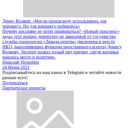
Денис Волков: «Могли пропаганду использовать для
хорошего. Но для хорошего побоялись»
Почему россияне не хотят прививаться? «Новый проспект»
задал этот вопрос директору не зависимой от государства
службы социологии «Левада-центра» (включена в реестр
НКО, выполняющих функции иностранного агента) Денису
Волкову. Эксперт назвал целый ряд причин, среди которых
нашлось место и политике.
Николай Нелюбин
24 Июня 2021
Подписывайтесь на наш канал в Telegram и читайте новости
раньше всех!
Подписаться
Партнерские проекты