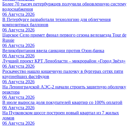
Более 70 тысяч петербуржцев получили обновленную систему
водоснабжения
06 Августа 2026
В Петербурге разработали технологию для облегчения
композитных баллонов
06 Августа 2026
Царское Село примет финал первого сезона велозаезда Tour de
Russie
06 Августа 2026
Великобритания ввела санкции против Озон-банка
06 Августа 2026
Лучший проект КРТ Ленобласти – микрорайон «Город Звёзд»
06 Августа 2026
Роскачество нашло кишечную палочку в бургерах сетях пяти
крупнейших фастфудов
06 Августа 2026
На Ленинградской АЭС-2 начали строить защитную оболочку
реактора
06 Августа 2026
В июле выросла доля покупателей квартир со 100% оплатой
06 Августа 2026
На Пулковском шоссе построен новый квартал из 7 жилых
домов
06 Августа 2026